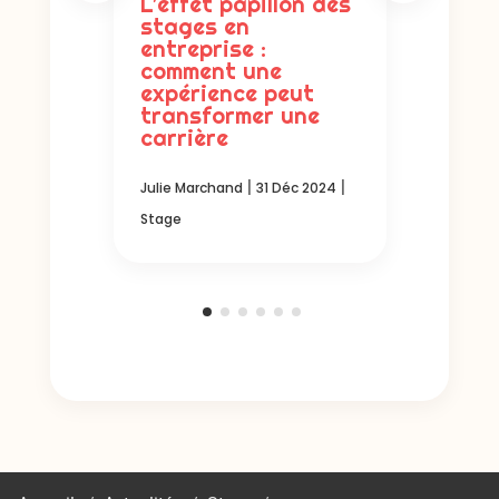
L’effet papillon des
stages en
Julie M
es
entreprise :
Stage
comment une
u
expérience peut
transformer une
carrière
|
 2024
|
|
Julie Marchand
31 Déc 2024
Stage