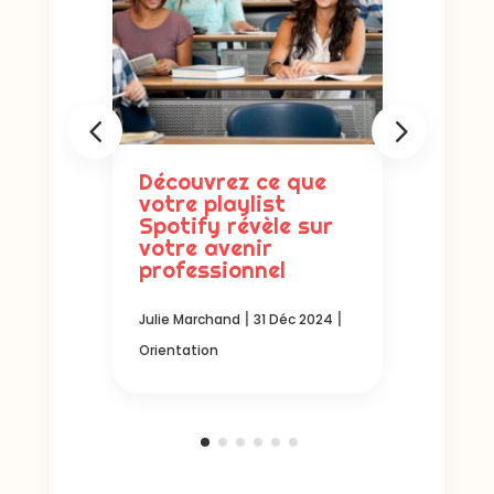
e
Découvrez ce que
Deve
votre playlist
ou I
ou
Spotify révèle sur
Quan
votre avenir
Carr
professionnel
avec
|
 2024
|
|
Julie Marchand
31 Déc 2024
Julie M
Orientation
Orienta