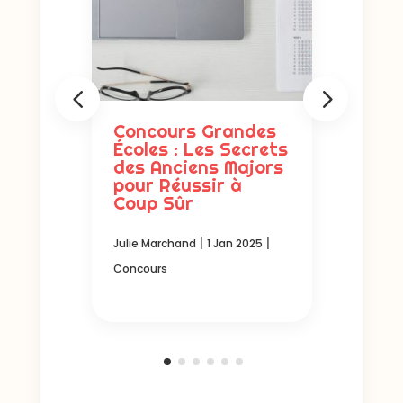
 :
Concours Grandes
Les 
s
Écoles : Les Secrets
Inav
és
des Anciens Majors
Prép
s
pour Réussir à
Fais
Coup Sûr
d’He
|
|
|
 2024
Julie Marchand
1 Jan 2025
Julie M
Concours
Concou