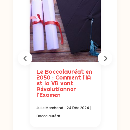
t en
Le Baccalauréat en
Le B
ez à
2050 : Comment l’IA
La c
eront
et la VR vont
des 
Révolutionner
d’él
l’Examen
tric
|
 2024
|
|
Julie Marchand
24 Déc 2024
Julie M
Baccalauréat
Baccal