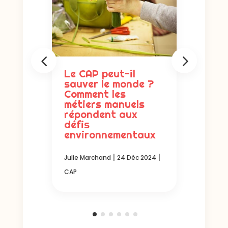
e qui
Le CAP peut-il
Révo
or
sauver le monde ?
numé
Comment les
Comm
métiers manuels
conn
répondent aux
chan
|
 2024
défis
dans
environnementaux
prof
|
|
Julie Marchand
24 Déc 2024
Julie M
CAP
CAP