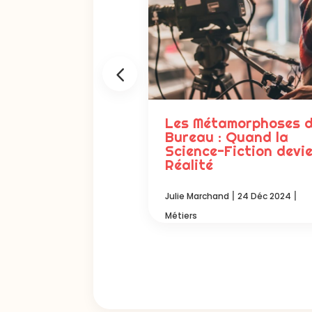
iers existent
Les Métamorphoses 
t : Vous ne
Bureau : Quand la
ez jamais
Science-Fiction devi
 ils sont payés
Réalité
|
|
|
|
nd
19 Déc 2024
Métiers
Julie Marchand
24 Déc 2024
Métiers