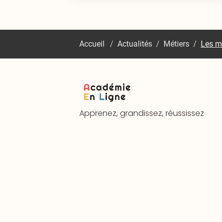
Accueil
/
Actualités
/
Métiers
/
Les mé
Apprenez, grandissez, réussissez