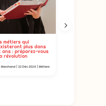
s métiers qui
Les métiers les 
existeront plus dans
insoupçonnés q
x ans : préparez-vous
rapportent une 
la révolution
!
|
|
|
e Marchand
22 Déc 2024
Métiers
Julie Marchand
21 Déc 2