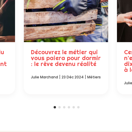
du
Découvrez le métier qui
Ce
vous paiera pour dormir
n’
ent
: le rêve devenu réalité
di
à 
|
|
Julie Marchand
23 Déc 2024
Métiers
Juli