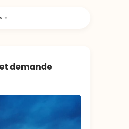
s
té et demande